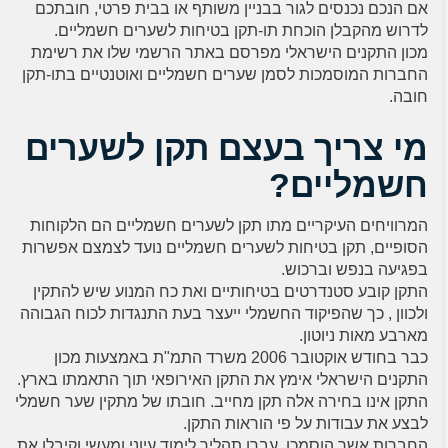
אם הנכם נכנסים לגור בבניין משותף או בבית פרטי, חובתכם
לדרוש מהקבלן הוכחת תו-תקן בטיחות לשערים חשמליים.
מכון התקנים הישראלי מפרסם באתר הרשמי שלו את רשימת
החברות המוסמכות לסמן שערים חשמליים ואוטנטיים בתו-תקן
חובה.
מי צריך בעצם תקן לשערים
חשמליים?
המרוויחים העיקריים מתו תקן לשערים חשמליים הם הלקוחות
הסופיים, תקן בטיחות לשערים חשמליים נועד לצמצם אפשרות
בפגיעה בנפש וברכוש.
התקן קובע סטנדרטים בטיחותיים ואת כח המנוע שיש להתקין
ולכוון , כך שהפיקוד החשמלי ייעצר בעת התנגדות לכוח הגבוהה
מארבע מאות ניוטון.
כבר בחודש אוקטובר 2006 משרד התמ"ת באמצעות מכון
התקנים הישראלי אימץ את התקן האירופאי תוך התאמתו בארץ.
התקן אינו בחירה אלה תקן מחייב. חובתו של מתקין שער חשמלי
לבצע את עבודות על פי הוראות התקן.
החברות אשר הוסמכו, עברו תהליך לימוד עיוני ומעשי וקיבלו את