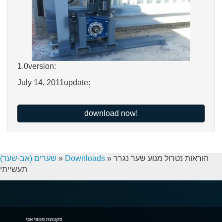
1.0
version:
July 14, 2011
update:
download now!
הוראות נטרול מנוע שער נגרר
»
Downloads
»
שערים (אב-שער)
תעשייתי