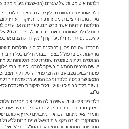
דלתות אוטומטיות של שערים (אב-שער) בע"מ מקבוצת מ
דלת אוטומטית מהווה תחליף לדלתות ציר רגילות המותק
מלון, מוסדות ציבור, מסעדות, חנויות יוקרה, עיריות 
הדלתות הידניות אשר ברשותם. לאחרונה אנו עדים להח
להם ל 
להיכנס נפתחת הדלת ע"י קודן / מקודד לחצנים או בפ
חברתנו עטירת ניסיון בהתקנת כל סוגי הדלתות האוטו
מותקנות גם ברפא"ל בצפון, בבתי חולים בכל רחבי האר
הבולטים דלת אוטומטית שומרת לכם הלקוחות על מיזו
שישה מצבים המתאים בעיקר למרכזי קניות, בתי מלון
פתוח קבוע, מצב עבודה חצי פתיחה של דלת, מצב ע
המאפשר כניסה בלבד ומצב המונע את פתיחת הדלת לנכ
מ"מ.
בארץ חברתנו מתקינה מסילות מקוריות המיובאות מאי
חומרי האלומיניום והברזל המיובאים לארץ איכותם עו
המותקנת בצורה מקצועית תפעל שנים רבות ללא כל ת
מהר יותר מהמקוריות המיובאות מחו"ל והבלאי שלהם ג