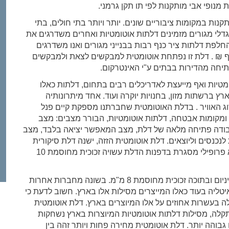
נופי אבי מותקנות לפי תו תקן גרמני.
נות במקומות ציבוריים שונים. יותר ויותר בתי חולים, בתי
ומגדלי מגורים מזמינים דלתות אוטומטיות ואחרים משדרגים את
לפת דלתות ציר כנף רבות בבנייני מגורים ואנו משדרגים
דלת אוטומטית שמחירה הכולל פחות מ 20 אלף ₪ . דלת זו נפתחת אוטומטית למבקשים לצאת ולמבקשים
תיחה מהדירות בבתים ע"י האינטרקום.
מטיות ואף מייעצת לאדריכלים רבים בתחום, דלתות כאלו
ץ ברשתות מזון, בחנויות יוקרה ועוד. אחד מיתרונותיה
ג האוויר . בדלת האוטומטית שחברתנו מספקת קיים פנל
 ומקומות אבטחה, דלתות אוטומטיות, הבורר מצבים: מצב
בודה פתיחה מלאה של דלת, מצב המאפשר יציאה בלבד, מצב
נסים וליוצאים. דלת אוטומטית הזזה, ישנה דלת סיקורית
וישנה דלת פרופיל 2000 . דלת סיקורית היא דלת ללא פרופילי מסגרת בדפנות הדלת עשויה זכוכית מחוסמת 10
דלת פרופיל 2000 עשויה כולה מפרופיל מסגרת אלומיניום ובתוכה זכוכית מחוסמת 8 מ"מ. בשונה מחברות אחרות
טליה בעוד כאלו המייצרים מסילות אלו בארץ. חשוב לדעת כי
לה בעשרות אחוזים על אלו המיוצרים בארץ. דלת אוטומטית
קלה, מסילות דלתות אוטומטיות המיוצרות בארץ נשחקות
בוהה יותר. דלת אוטומטית מחירה פחות ויותר זהה בין