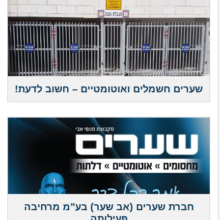
שערים חשמלים ואוטומטיים – חשוב לדעת!
חברת שערים (אב שער) בע”מ מרחיבה
פעילותה