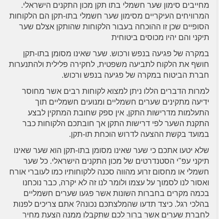
מחייבים סימון שער חשמלי בתו תקן מכון התקנים הישראלי.
המרוויחים העיקריים מסימון שער חשמלי בתו-תקן הם הלקוחות
הסופיים שכן זו ההוכחה בעבור הלקוחות שהותקן אצלם שער
תיקני והם יהיו מכוסים ביטוחית
במקרה של פגיעה בנפש ורכוש. שער שאינו מסומן בתו-תקן
חושף את הלקוח לתביעה משפטית, לחקירה פלילית ולהתנערות
חברת הביטוח במקרה של פגיעה בנפש ורכוש.
למרות הדברים הללו ניתן למצוא לקוחות רבים אשר מחוסר
ידיעה מתקינים שערים חשמליים ומנועים חשמליים תוך
התעלמות מדרישות התקן, אין ספק שחובת המתקין לבצע
התקנת השער לפי דרישות התקן אך חובתכם הלקוחות כבר
במועד בקשת ההצעה לדרוש הוכחת תו-תקן.
שלא יטעו אתכם כי שער שאינו מסומן בתו-תקן הוא שער שאינו
תיקני עפ"י הסטנדרטים של מכון התקנים הישראלי. כל שער
חשמלי או מחסום זרוע מהווה סכנה ללקוחותיו כמו לעוברי אורח
ואסור לנו לסמוך על עצמו ולומר לנו זה לא יקרה, כבר נוכחנו
בכמה מקרים בחברות השונות אשר פגעו שערים חשמליים
בהלכי רגל. כיצד תדעו שהמלצתכם נכונה? אתם צריכים לפנות
לחברת שערים אשר ברור לכם שתקבלו ממנה הצעת מחיר