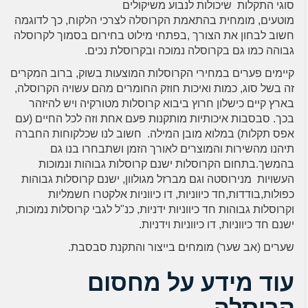
סוגי התקלות שיכולות לנבוע משיקולים
מוטעים, מומחית בהתאמת הקרוסלה לצרכי הלקוח, כך לדוגמה
חשוב לבחון את הצורך ,בפתחי מילוט בחירום בסמוך לקרוסלה
גבוהה כמו גם בקרוסלה נמוכה ובקרוסלת נכים.
קיימים פערים במחירי הקרוסלות המוצעות בשוק, ברוב המקרים
זה בשל סוג, כמות ואיכות חוזק החומרים מהם עשויה הקרוסלה,
בארץ קיים כישלון חרוץ ביבוא קרוסלות מטורקיה ויש להיזהר
בכך. סבסבות איכותיות מותקנות פעם אחת וזה לכל החיים (עם
אפס תקלות) במלוא מובן המילה. חשוב לנו שכלקוחות החברה
תיהנו מהשירות והמוצרים לאורך הזמן ושתבחרו בנו גם
בהמשך.בתחום הקרוסלות ישנם קרוסלות גבוהות ונמוכות
העשויות מנירוסטה וגם מברזל מגולוון, ישנם קרוסלות גבוהות
כפולות,בודדות,חד כיווניות, דו כיווניות אלקטרו חשמליות
וקרוסלות גבוהות חד כיווניות ידניות, כנ"ל לגבי קרוסלות נמוכות,
ישנם חד כיווניות, דו כיווניות וידניות.
שערים (אב שער) מומחים בייצור והתקנת סבסבת.
עוד מידע על מחסום