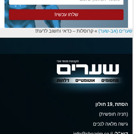
הטלפון
שלכם
שערים (אב-שער)
»
קרוסלות – כדאי וחשוב לדעת!
הסתת ,19 חולון
(חניה חופשית)
גישה מלאה לנכים
דוא"ל:
info@shearim.co.il