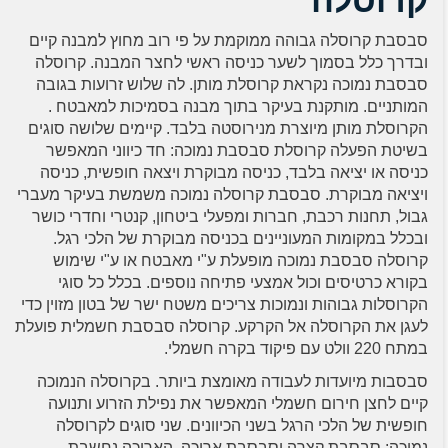
קרוסלה
סבסבת קרוסלה גבוהה ממוקמת על פי רוב מחוץ למבנה קיים
ובדרך כלל בסמוך לשער כניסה ראשי לחצר המבנה. קרוסלה
סבסבת נמוכה נקראת קרוסלת מותן. לה שלוש זרועות בגובה
המותניים. מותקנת בעיקר בתוך מבנה בסמיכות למאבטח .
הקרוסלת מותן מיוצרת מנירוסטה בלבד. קיימים שלושה סוגים
בשיטת הפעלה קרוסלת סבסבת נמוכה: חד כיווני המאפשר
כניסה או יציאה בלבד, כניסה מבוקרת ויצאה חופשית, כניסה
ויציאה מבוקרת. סבסבת קרוסלה נמוכה משמשת בעיקר מעברי
גבול, תחנות רכבת, חברות ומפעלי ביטחון, קנטרי וחדרי כושר
ובכלל במקומות המעוניינים בכניסה מבוקרת של הלכי רגל.
קרוסלה סבסבת נמוכה מופעלת ע"י מאבטח או ע"י שימוש
בקורא כרטיסים וכול אמצעי פתיחה נוספים. בכלל כל סוגי
הקרוסלות גבוהות ונמוכות צריכים משטח ישר של בטון מזוין כדי
לעגן את הקרוסלה אל הקרקע. קרוסלה סבסבת חשמלית פועלת
במתח 220 וולט עם פיקוד בקרה חשמלי.
סבסבות מיועדות לעבודה מאומצת ביותר. בקרוסלה הנמוכה
קיים לחצן חירום חשמלי המאפשר את נפילת הזרוע ותנועה
חופשית של הלכי הרגל בשני הכיוונים. שני סוגים לקרוסלה
נמוכה: סבסבת קצרה וסבסבת ארוכה, הארוכה נחשבת