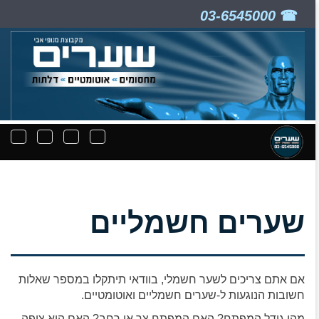
03-6545000
ניווט
תפריט
תפריט
תפרי
קבצים
חיפוש
יצירת
נפת
להורדה
קשר
שערים חשמליים
אם אתם צריכים לשער חשמלי, בוודאי תיתקלו במספר שאלות
חשובות הנוגעות ל-שערים חשמליים ואוטומטיים.
מהו גודל המפתח? האם המפתח צר או רחב? האם הוא צופה