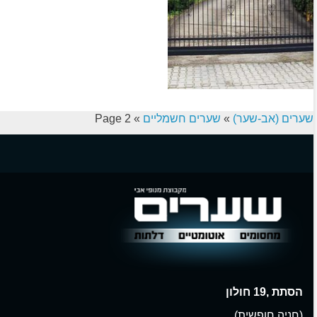
שערים (אב-שער)
»
שערים חשמליים
»
Page 2
הסתת ,19 חולון
(חניה חופשית)