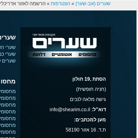
שערים (אב-שער)
»
הצטרפות
»
הרשמה לאזור אדריכלי
שערים
שערי הז
שערי כנ
שערים קו
הסתת ,19 חולון
מחסומ
(חניה חופשית)
מחסומי
מחסומי 
גישה מלאה לנכים
מחסומי 
דוא"ל:
info@shearim.co.il
מחסומים
מחסומי 
מען למכתבים:
מחסומי נ
ת.ד. 16 אזור 58190
מחסומי