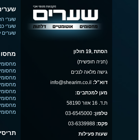
שערים
שערי הז
שערי כנ
שערים קו
הסתת ,19 חולון
מחסומ
(חניה חופשית)
מחסומי
מחסומי 
גישה מלאה לנכים
מחסומי 
דוא"ל:
info@shearim.co.il
מחסומים
מחסומי 
מען למכתבים:
מחסומי נ
ת.ד. 16 אזור 58190
מחסומי
מחסומי 
טלפון:
03-6545000
פקס:
03-6339988
תריסים
שעות פעילות