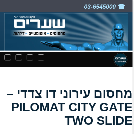
03-6545000
ניווט
תפריט
תפריט
תפרי
קבצים
חיפוש
יצירת
נפת
להורדה
קשר
מחסום עירוני דו צדדי –
PILOMAT CITY GATE
TWO SLIDE