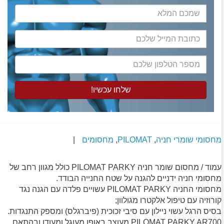
שמכם
המלא
כתובת
המייל
שלכם
מספר
הטלפון
שלכם
מחסומי שומרי חניה
,
PILOMAT
,
מחסומים
|
עמוד / מחסום שומר חניה PILOMAT PARKY כולל מגוון רחב של
מחסומי חניה ידניים להגנה על שטח החנייה הבודד.
מחסומי החניה PILOMAT PARKY עשויים פלדה עם הגנה נגד
קורוזיה עם טיפול אלקטרו מגולוון;
בסיס הרגל עשוי ניילון עם סיבי זכוכית (פיברגלס) ומספק התנגדות.
PILOMAT PARKY AR700 מעוצב באופן מעוגל ומעודן ובהתאם