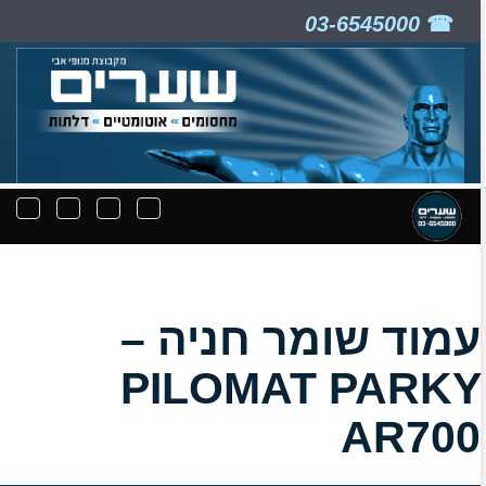
03-6545000
ניווט
תפריט
תפריט
תפרי
קבצים
חיפוש
יצירת
נפת
להורדה
קשר
עמוד שומר חניה –
PILOMAT PARKY
AR700