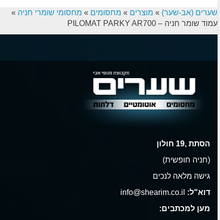
שערים (אב-שער)
»
מוצרים
»
מחסומים
»
מחסומי שומרי חניה
»
עמוד שומר חניה – PILOMAT PARKY AR700
הסתת ,19 חולון
(חניה חופשית)
גישה מלאה לנכים
דוא"ל:
info@shearim.co.il
מען למכתבים: