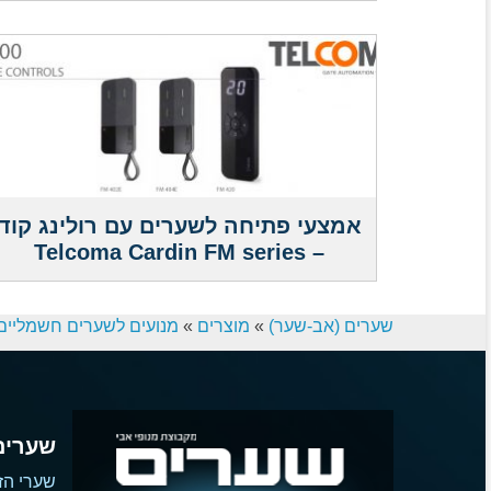
אמצעי פתיחה לשערים עם רולינג קוד
– Telcoma Cardin FM series
שערים (אב-שער)
»
מוצרים
»
מנועים לשערים חשמליים
שערים
שערי הז