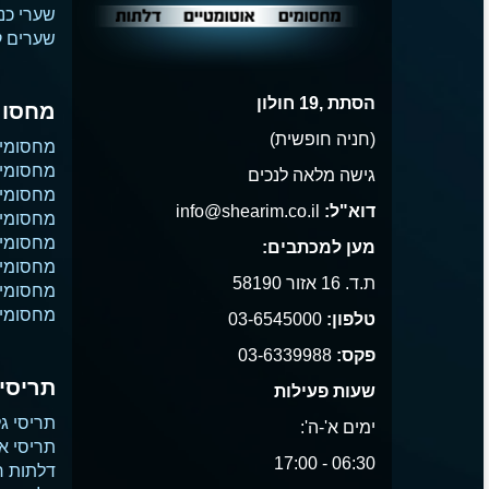
שערי כנ
שערים קו
הסתת ,19 חולון
מחסומ
(חניה חופשית)
מחסומי
מחסומי 
גישה מלאה לנכים
מחסומי 
דוא"ל:
info@shearim.co.il
מחסומים
מחסומי 
מען למכתבים:
מחסומי נ
ת.ד. 16 אזור 58190
מחסומי
מחסומי 
טלפון:
03-6545000
פקס:
03-6339988
תריסים
שעות פעילות
תריסי גל
ימים א'-ה':
תריסי א
06:30 - 17:00
דלתות ח