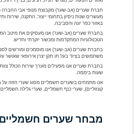
ואזורים תפעוליים, מגרשי חניה, חניונים, בניין דירות,
חברת שערים (אב-שער) מקבוצת מנופי אבי החברה ה
מעשרים שנות ניסיון בתחומי ייצור, התקנה, שירות ות
באזור כפר יונה והסביבה.
בחברת שערים (אב-שער) אנו מעסיקים את מיטב המ
הטכנולוגיות המתקדמות ומכשור יוקרתי וחדיש.
בחברת שערים (אב-שער) אנו מוסמכים ומורשים לסמן 
משתמשים בציוד בעל תו תקן יצרן אירופאי שאושר על י
שעות ביממה.
אנו מתמחים בשערים חשמליים מסוג שערי הזזה על מ
קונזוליים), שערי כנף חשמליים, שערי גלילה חשמליי
מבחר שערים חשמליים א