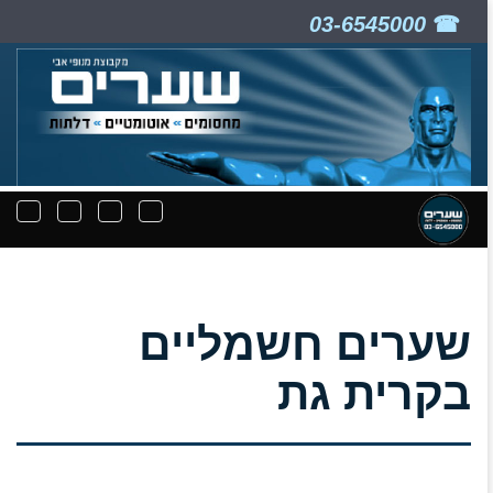
03-6545000
ניווט
תפריט
תפריט
תפרי
קבצים
חיפוש
יצירת
נפת
להורדה
קשר
שערים חשמליים
בקרית גת