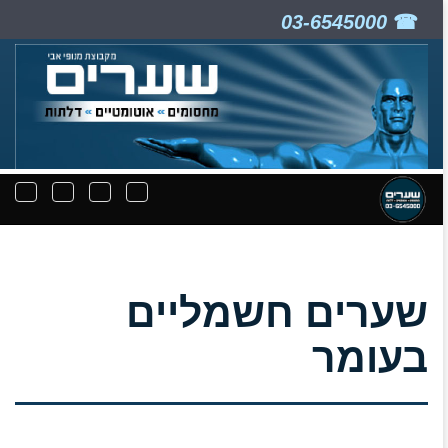
03-6545000
ניווט
תפריט
תפריט
תפרי
קבצים
חיפוש
יצירת
נפת
להורדה
קשר
שערים חשמליים
בעומר