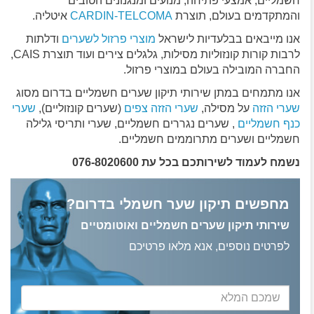
חשמליים, אמצעי פתיחה, מנועים ומנגנונים הטובים
והמתקדמים בעולם, תוצרת
CARDIN-TELCOMA
איטליה.
אנו מייבאים בבלעדיות לישראל
מוצרי פרזול לשערים
ודלתות
לרבות קורות קונזוליות מסילות, גלגלים צירים ועוד תוצרת CAIS,
החברה המובילה בעולם במוצרי פרזול.
אנו מתמחים במתן שירותי תיקון שערים חשמליים בדרום מסוג
שערי הזזה
על מסילה,
שערי הזזה צפים
(שערים קונזוליים),
שערי
כנף חשמליים
, שערים נגררים חשמליים, שערי ותריסי גלילה
חשמליים ושערים מתרוממים חשמליים.
נשמח לעמוד לשירותכם בכל עת 076-8020600
מחפשים תיקון שער חשמלי בדרום?
שירותי תיקון שערים חשמליים ואוטומטיים
לפרטים נוספים, אנא מלאו פרטיכם
שמכם
המלא