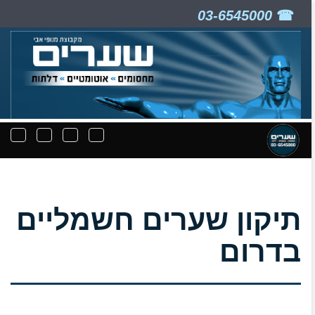
03-6545000
ניווט
תפריט
תפריט
תפרי
קבצים
חיפוש
יצירת
נפת
להורדה
קשר
תיקון שערים חשמליים
בדרום