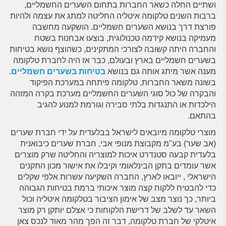
ושתיים החלה כשאר החברות בתחום השערים החשמליים,
ברבות השנים טלקומה איטליה החליטה למתג את עצמה ולהיות
פורצת דרך בנושא השערים חשמליים. הושקעה מחשבה
מעמיקה בנושא קידמה טכנולוגית, בוצעו אבחנות בשטח
והחברה היתה קשובה לצורכי המתקינים, כשהוצף נושא בטיחות
בשערים חשמליים בארץ ובעולם, כבר אז היה לחברת טלקומה
מענה אשר מיתג אותה גם בנושא
בטיחות בשערים חשמליים
.
בשונה משאר החברות, טלקומה פיתחה במערכת הפיקוד
והבקרה של כול סוגי השערים החשמליים מערכת בקרה המזהה
הילכדות או התנגדות בלתי סבירה וגורמת למנוע להגיב
בהתאם.
מוצרי טלקומה מיובאים לישראל בבלעדית על ידי חברת שערים
(אב שער) בע"מ מקבוצת מנופי אבי, חברת שערים כיבואנית
בלעדית קבעה סטנדרט איכות למוצריה והחליטה שרק מוצרים
אשר עומדים בתקן הבינלאומי וקיבלו את אישור מכון התקנים
הישראלי , ייובאו לארץ, החברה השקיעה עשרות אלפי שקלים
כדי להבטיח ללקוח קצה מוצר איכותי ברמת בטיחות הגבוהה
ביותר, כך נוצר מצב של אימון הציבור בטלקומה איטליה וכול
השאר עד לשלב של דרישת הלקוחות כי אצלם יותקן רק מוצר
איטלקי של חברת טלקומה, דבר זה הפך מהר מאוד לנכס צאן