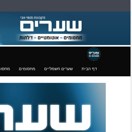
דילוג
דלגו
עמוד
לעמוד
לעמוד
פייסבוק
הצהרת
הורדת
נגישות
קבצים.
דף הבית
שערים חשמליים
מחסומים
מחסומ