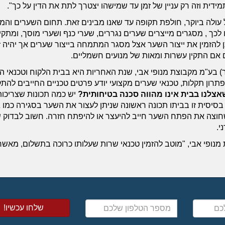
ידית וזה רק עניין של זמן עד שמישהו יצטרך לתת את הדין על כך".
עולה ביוקר, חולפת תקופה עד שאנו מבינים זאת. תחום השערים וה
כך , מסגרים מייצרים שערים נגררים, שערי כנף ושערי מוסך, ומתקי
ן להזמין את ייצור השער אצל מסגר המתמחה בייצור שערים אך יהיה ז
אם התקין עשרות ומאות של מנועים חשמליים.
 בע"מ מקבוצת מנופי אבי, שנת האחריות היא בבית הלקוח וטכנאי ה
ון תקלות, טכנאי שערים מקצועי יודע פרטים טכניים החייבים להתק
צלנו בבית אינו מהווה סכנה בטיחותית?
יש כמה תכונות שצריכות
בסיסית זו בביתו תכונה ראשונה שניתן לעצור את השער בסגירה כמו 
שחוצה את הפתח השער חייב להיעצר או להיפתח חזרה. חשוב לבדוק 
י.
נופי אבי, "מוטב להזמין טכנאי שרות שעלותו כרוכה בתשלום, מאשר
מספר
הטלפון
שלכם