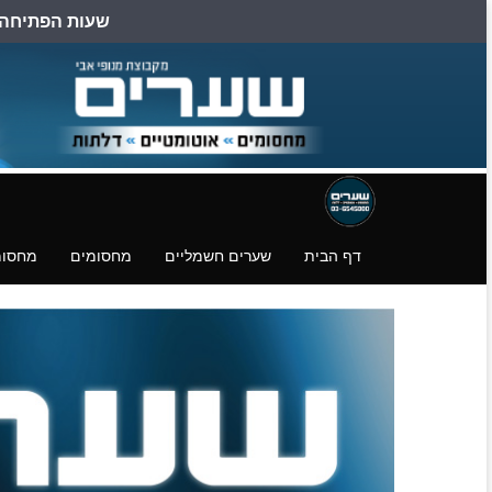
שעות הפתיחה הן: ב
דילוג
דלגו
עמוד
לעמוד
לעמוד
פייסבוק
הצהרת
הורדת
נגישות
קבצים.
דף הבית
שערים חשמליים
מחסומים
מחסומ