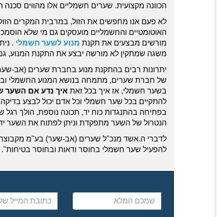
הכוונה מקצועית. שערים חשמליים אלו מהווים סכנה תמ
לא פעם אנו מחפשים את הזול, במרבית המקרים הזול 
האוטומטיים והחשמליים מועסקים גם מי שלא הוסמכו ל
מורשים מבצעים את תקנת
מנוע לשער חשמלי
. נית
משגה שמתקין לא מורשה יבצע את התקנת המנוע, גם 
יתרונות רבים בהתקנת מנוע בחברת שערים (אב-שער)
של חברת שערים, מתמחה בנושא המנוע החשמלי ובפתר
בשער חשמלי, אז איך בכל זאת
איך נדע אם השער שא
להתקיים בכל שער חשמלי וכל אדם יכול לבצע בדיקה 
בפתיחה בהתנגדות כוח יד, תכונה נוספת, הולך רגל 
הנטרול של השער מתפקדת וניתן לפתוח את השער ידנ
לדברי ה.אשד מנכ"ל שערים (אב-שער) בע"מ מקבוצת מ
להפעיל שער חשמלי בחוסר ודאות ובחוסר בטיחות".
שמכם
כתובת
המלא
המייל
שלכם