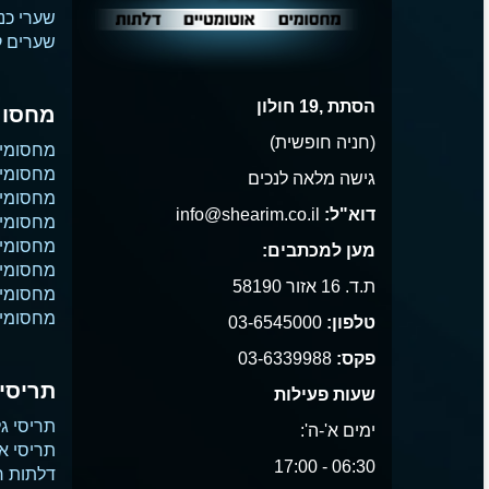
שערי כנ
שערים קו
הסתת ,19 חולון
מחסומ
(חניה חופשית)
מחסומי
מחסומי 
גישה מלאה לנכים
מחסומי 
דוא"ל:
info@shearim.co.il
מחסומים
מחסומי 
מען למכתבים:
מחסומי נ
ת.ד. 16 אזור 58190
מחסומי
מחסומי 
טלפון:
03-6545000
פקס:
03-6339988
תריסים
שעות פעילות
תריסי גל
ימים א'-ה':
תריסי א
06:30 - 17:00
דלתות ח