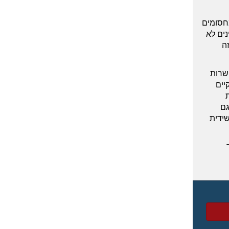
מחסומים
נים לא
ה
שרות
יים
גם
שידית