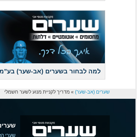
למה לבחור בשערים (אב-שער) בע”מ
שערים (אב-שער)
»
מדריך לקניית מנוע לשער חשמלי
שערים
שערי הז