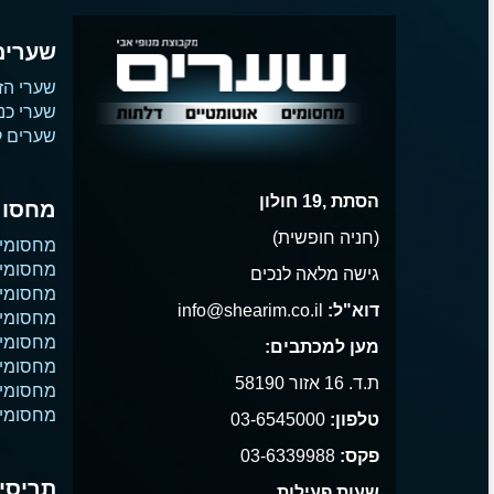
שערים
שערי הז
שערי כנ
שערים קו
הסתת ,19 חולון
מחסומ
(חניה חופשית)
מחסומי
מחסומי 
גישה מלאה לנכים
מחסומי 
דוא"ל:
info@shearim.co.il
מחסומים
מחסומי 
מען למכתבים:
מחסומי נ
ת.ד. 16 אזור 58190
מחסומי
מחסומי 
טלפון:
03-6545000
פקס:
03-6339988
תריסים
שעות פעילות