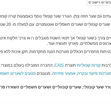
ערים ויישובים
לעתים גם שער הזזה צף). הגורר שער קונזולי נוסף באמצעות קורה קונזו
חברת שערים (
 צורך בשער קונזולי אך תנאי השטח מוגבלים ו / או צרכי הלקוח אינם
וארגונים ממשלתיים, פארקי תעשיה ועוד.
יחות מחמירים הכוללים מערכות הגנה מתקדמות, תקן איכות ללא פשרו
לרבות
קורות קונזוליות
תוצרת
CAIS
, החברה המובילה בעולם במוצרי
ערכות פיקוד ובקרה
,
אמצעי פתיחה
, מנגנונים
מנועים לשערים חשמלי
 שער קונזולי, שערים קונזוליים ושערים חשמליים השאירו פרטים בטופ