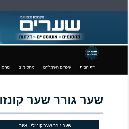
דילוג
דלגו
עמוד
לעמוד
לעמוד
פייסבוק
הצהרת
הורדת
נגישות
קבצים.
דף הבית
שערים חשמליים
מחסומים
מחסומ
שער גורר שער קונזול
שער גורר שער קונזולי - איור