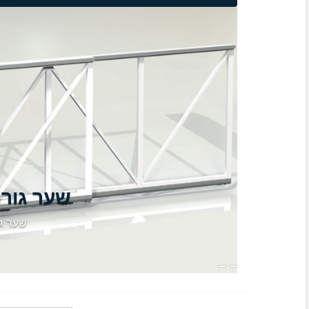
שער גורר
שער גו