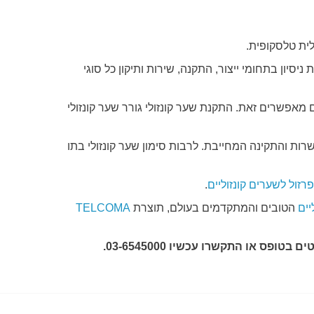
לית טלסקופית.
אב-שער) הינה החברה המובילה בתחום שערים קונזוליים ושערים חשמליים ואוטומטיים. עם למעלה מ- 20 שנות ניסיון בתחומי ייצור, התקנה, שירות ותיקון כל סוגי
 מאפשרים זאת. התקנת שער קונזולי גורר שער קונזולי
ת והתקינה המחייבת. לרבות סימון שער קונזולי בתו
פרזול לשערים קונזוליים
.
ים
הטובים והמתקדמים בעולם, תוצרת
TELCOMA
ס או התקשרו עכשיו 03-6545000.