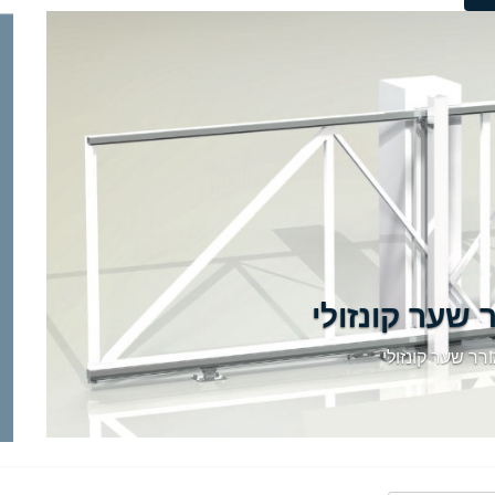
 שער קונזולי
רר שער קונזולי