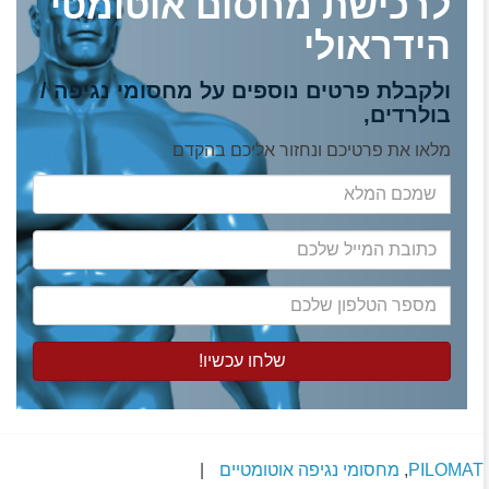
לרכישת מחסום אוטומטי
הידראולי
ולקבלת פרטים נוספים על מחסומי נגיפה /
בולרדים,
מלאו את פרטיכם ונחזור אליכם בהקדם
שמכם
המלא
כתובת
המייל
שלכם
מספר
הטלפון
שלכם
PILOMAT
,
מחסומי נגיפה אוטומטיים
|