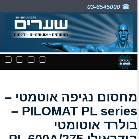
03-6545000
ניווט
תפריט
תפריט
תפרי
קבצים
חיפוש
יצירת
נפת
להורדה
קשר
מחסום נגיפה אוטמטי –
PILOMAT PL series –
בולרד אוטומטי
הידראולי 275/PL 600A