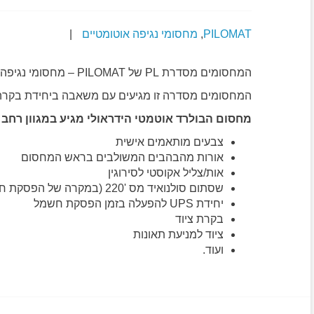
PILOMAT
,
מחסומי נגיפה אוטומטיים
|
המחסומים מסדרת PL של PILOMAT – מחסומי נגיפה / בולרדים אוטמטיים הידראוליים, הינם תוצאה של 20 שנות פיתוח.
המחסומים מסדרה זו מגיעים עם משאבה ביחידת בקרה
מחסום הבולרד אוטמטי הידראולי מגיע במגוון רחב 
צבעים מותאמים אישית
אורות מהבהבים המשולבים בראש המחסום
אות/צליל אקוסטי לסירוגין
שסתום סולנואיד מס '220 (במקרה של הפסקת חשמל, משחרר את המחסום)
יחידת UPS להפעלה בזמן הפסקת חשמל
בקרת ציוד
ציוד למניעת תאונות
ועוד.