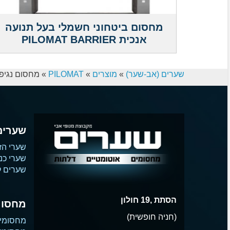
מחסום ביטחוני חשמלי בעל תנועה
אנכית PILOMAT BARRIER
שערים (אב-שער)
»
מוצרים
»
PILOMAT
»
מחסום נגיפה אוטמטי פילומט – es
שערים
שערי הז
שערי כנ
שערים קו
הסתת ,19 חולון
מחסומ
(חניה חופשית)
מחסומי