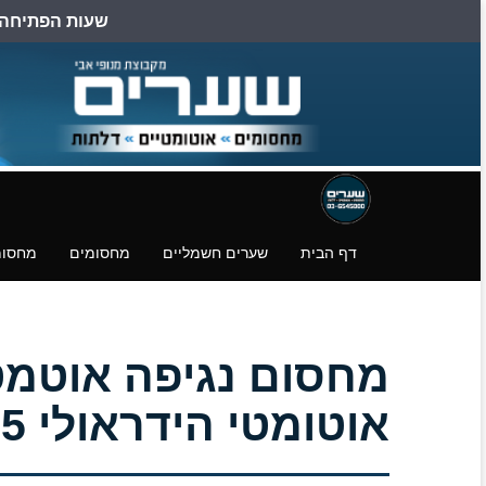
שעות הפתיחה הן: ב
דילוג
דלגו
עמוד
לעמוד
לעמוד
פייסבוק
הצהרת
הורדת
נגישות
קבצים.
דף הבית
שערים חשמליים
מחסומים
מחסומ
אוטומטי הידראולי 355/PL 600A