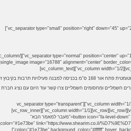
[/vc_column_text][vc_separator type="small" position="right" down="45" up="20" color="#0e3959" width="55"]
row][vc_row][vc_column width="1/2"][vc_single_image image="16788" alignment="center" border_co
פעילויות תרבות בקיבוץ זיקים.
שערים חשמליים ומחסומים חשמליים צרו קשר עוד היום עם נציג חברת
[/vc_column_text][/vc_column][/vc_row][vc_row][vc_column width="1/1"][vc_separator type="transparent"
position="center" up="31" down="19"][/vc_column][/vc_row][vc_row][vc_column width="1/1"][vc_row_inner]
[vc_column_inner width="1/3"][button icon="fa-level-down" target="_self" text="מעבר למאמר הבא"
_color="#1e73be" link="https://www.shearim.co.il/%D7%9E%
color="#1e73be" background_color="#ffffff" hover_background_color="#1e73be" border_color="#1e73be"]