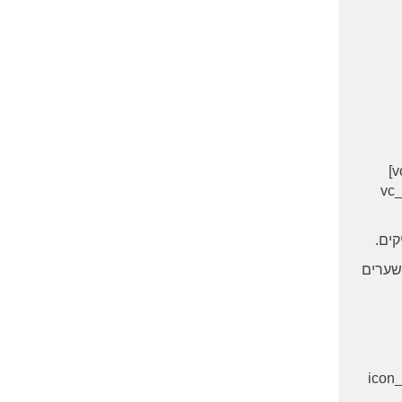
[/vc_column_text][vc_separator type="normal" position="center" up="15" down="20" color="#000000"][/vc_column]
[/vc_
 שערים
icon