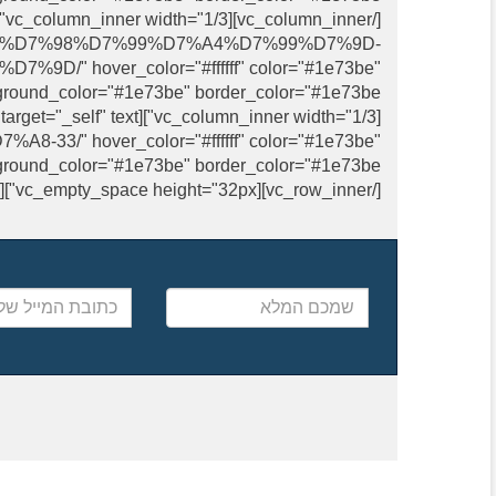
im.co.il/%D7%98%D7%99%D7%A4%D7%99%D7%9D-
 hover_color="#ffffff" color="#1e73be"
-33/" hover_color="#ffffff" color="#1e73be"
[/vc_row_inner][vc_empty_space height="32px"][/vc_column][/vc_row]
שמכם
כתובת
המלא
המייל
שלכם