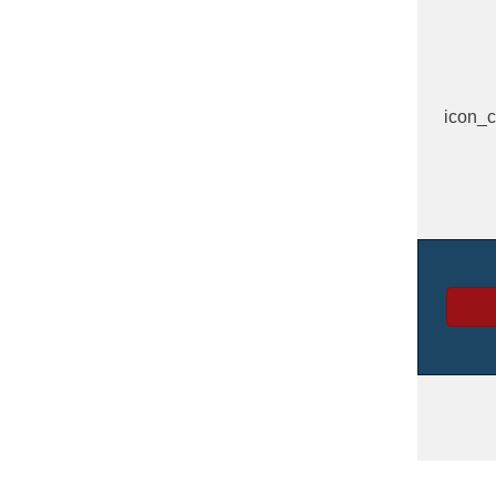
 למאמר הקודם" icon_color="#1e73be"