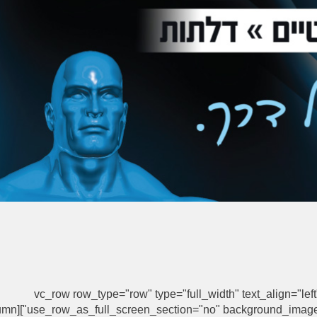
[vc_row row_type="row" type="full_width" text_align="lef
ttern" padding_top="30"][vc_column