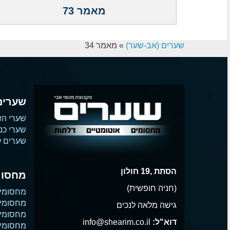
מאמר 73
שערים (אב-שער)
»
מאמר 34
שערים
שערי הז
שערי כנ
שערים קו
הסתת ,19 חולון
מחסומ
(חניה חופשית)
מחסומי
מחסומי 
גישה מלאה לנכים
מחסומי 
דוא"ל:
info@shearim.co.il
מחסומים