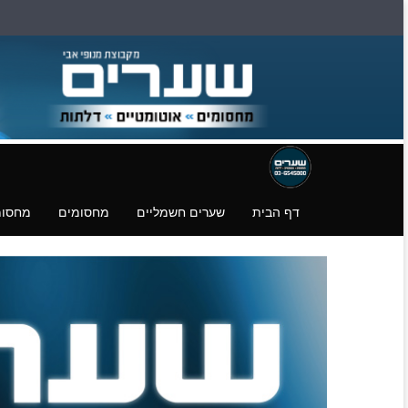
דילוג
דלגו
עמוד
לעמוד
לעמוד
פייסבוק
הצהרת
הורדת
נגישות
קבצים.
דף הבית
שערים חשמליים
מחסומים
מחסומ