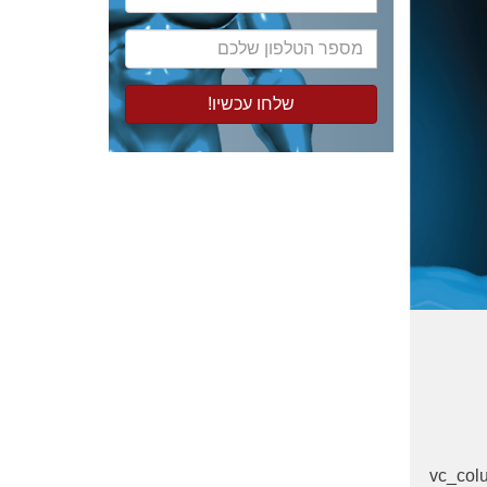
המייל
שלכם
מספר
הטלפון
שלכם
use_row_as_full_screen_section="no" background_image_as_pattern="without_pa