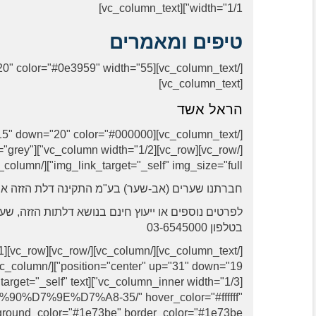
width="1/1"][vc_column_text]
טיפים ומאמרים
[vc_column_text]
הראל אשד
lor="grey"
img_link_target="_self" img_size="full"][/vc_column][vc_column width="1/2"][vc_column_text]
חברתנו שערים (אב-שער) בע"מ התקינה דלת הזזה אוטומטית פתח אור 168 ס"מ בכניסה למבנה 
לפרטים נוספים או ייעוץ חינם בנושא דלתות הזזה, 
בטלפון 03-6545000
D7%90%D7%9E%D7%A8-35/" hover_color="#ffffff"