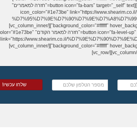
[/vc_column_inner][vc_column_inner width="1/3"][button icon="fa-bars" target="_self" text="חזרה למאמרים"
icon_color="#1e73be" link="https://www.shear
%D7%95%D7%9E%D7%90%D7%9E%D7%A8%D7%99%D7%9D/"
background_color="#ffffff" hover_background_color="#1e73be" border_color="#1e73be"][/vc_column_inner]
[vc_column_inner width="1/3"][button icon="fa-level-up" target="_self" text="חזרה
link="https://www.shearim.co.il/%D7%9E%D7%90%D7%9E%D7%A8
background_color="#ffffff" hover_background_color="#1e73be" border_color="#1e73be"][/vc_column_inner]
מספר
הטלפון
שלכם