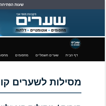
שעות הפתיחה הן: ב
דילוג
דלגו
עמוד
לעמוד
לעמוד
פייסבוק
הצהרת
הורדת
נגישות
קבצים.
דף הבית
שערים חשמליים
מחסומים
מחסומ
מסילות לשערים קורו