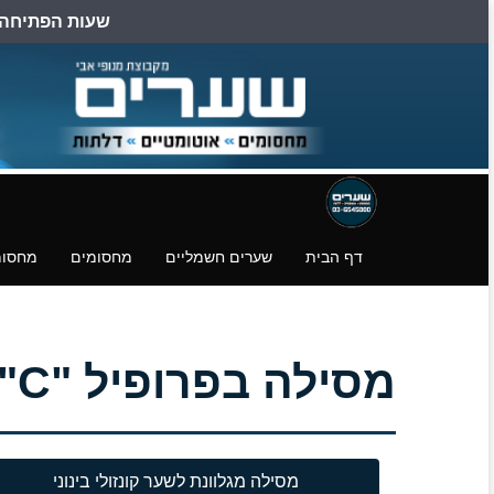
שעות הפתיחה הן: ב
דילוג
דלגו
עמוד
לעמוד
לעמוד
פייסבוק
הצהרת
הורדת
נגישות
קבצים.
דף הבית
שערים חשמליים
מחסומים
מחסומ
מסילה בפרופיל "C" מגולוונת לשער קונזולי – CAIS STAGE MZ
מסילה מגלוונת לשער קונזולי בינוני