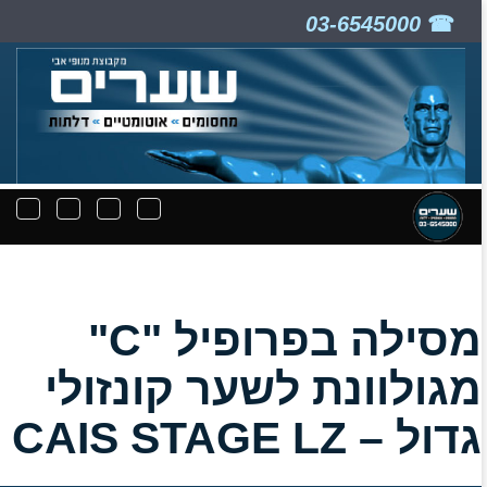
03-6545000
ניווט
תפריט
תפריט
תפרי
קבצים
חיפוש
יצירת
נפת
להורדה
קשר
מסילה בפרופיל "C"
מגולוונת לשער קונזולי
גדול – CAIS STAGE LZ