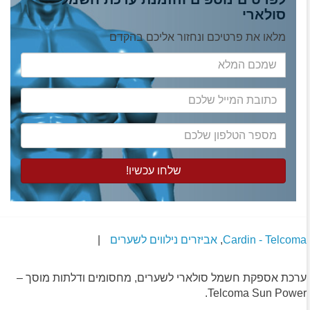
סולארי
מלאו את פרטיכם ונחזור אליכם בהקדם
שמכם
המלא
כתובת
המייל
שלכם
מספר
הטלפון
שלכם
Cardin - Telcoma
,
אביזרים נילווים לשערים
|
ערכת אספקת חשמל סולארי לשערים, מחסומים ודלתות מוסך –
Telcoma Sun Power.