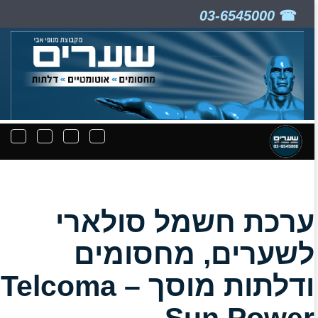
03-6545000
ניווט
תפריט
תפריט
תפרי
קבצים
חיפוש
יצירת
נפת
להורדה
קשר
ערכת חשמל סולארי
לשערים, מחסומים
ודלתות מוסך – Telcoma
Sun Power