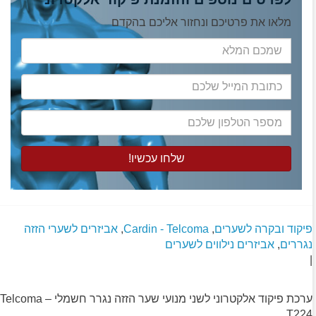
מלאו את פרטיכם ונחזור אליכם בהקדם
שמכם
המלא
כתובת
המייל
שלכם
מספר
הטלפון
שלכם
פיקוד ובקרה לשערים
,
Cardin - Telcoma
,
אביזרים לשערי הזזה
נגררים
,
אביזרים נילווים לשערים
|
ערכת פיקוד אלקטרוני לשני מנועי שער הזזה נגרר חשמלי – Telcoma
T224