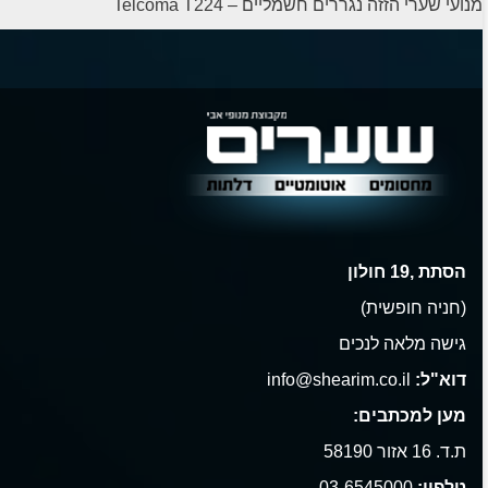
מנועי שערי הזזה נגררים חשמליים – Telcoma T224
הסתת ,19 חולון
(חניה חופשית)
גישה מלאה לנכים
דוא"ל:
info@shearim.co.il
מען למכתבים:
ת.ד. 16 אזור 58190
טלפון:
03-6545000