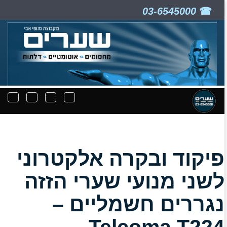
03-6545000
ניווט
תפריט
תפריט
תפרי
קבצים
חיפוש
יצירת
נפת
להורדה
קשר
פיקוד ובקרה אלקטרוני
לשני מנועי שערי הזזה
נגררים חשמליים –
Telcoma T224