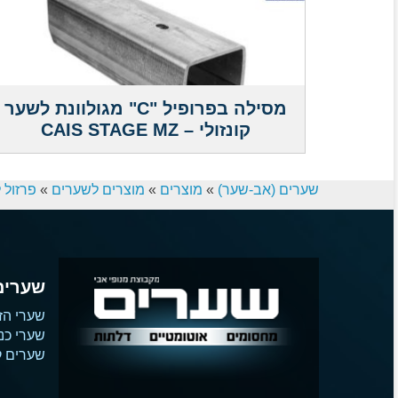
מסילה בפרופיל "C" מגולוונת לשער
קונזולי – CAIS STAGE MZ
שערים (אב-שער)
»
מוצרים
»
מוצרים לשערים
»
פרזול 
שערים
שערי הז
שערי כנ
שערים קו