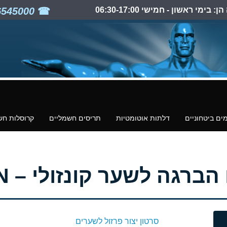
ימי ראשון - חמישי 06:30-17:00
03-6545000
ים ביטחוניים
דלתות אוטומטיות
תריסים חשמליים
קרוסלות חש
לשער קונזולי – CAIS PILOT LN
סרטון יצור פרזול לשערים