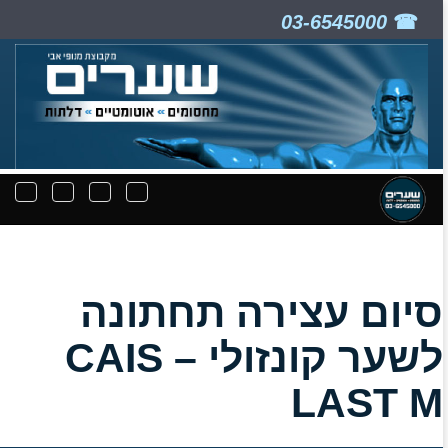
03-6545000
ניווט
תפריט
תפריט
תפרי
קבצים
חיפוש
יצירת
נפת
להורדה
קשר
סיום עצירה תחתונה
לשער קונזולי – CAIS
LAST M