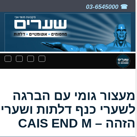
03-6545000
ניווט
תפריט
תפריט
תפרי
קבצים
חיפוש
יצירת
נפת
להורדה
קשר
מעצור גומי עם הברגה
לשערי כנף דלתות ושערי
הזהה – CAIS END M