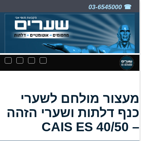
03-6545000
ניווט
תפריט
תפריט
תפרי
קבצים
חיפוש
יצירת
נפת
להורדה
קשר
מעצור מולחם לשערי
כנף דלתות ושערי הזהה
– CAIS ES 40/50