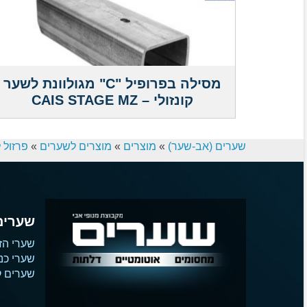
מסילה בפרופיל "C" מגולוונת לשער
קונזולי – CAIS STAGE MZ
שערים (אב-שער)
»
מוצרים
»
מוצרים לשערים
»
פרזול 
שערים
שערי הז
שערי כנ
שערים קו