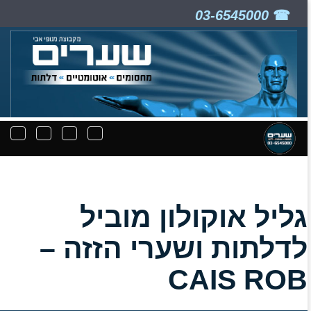
03-6545000
ניווט
תפריט
תפריט
תפרי
קבצים
חיפוש
יצירת
נפת
להורדה
קשר
גליל אוקולון מוביל
לדלתות ושערי הזזה –
CAIS ROB