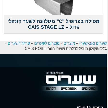
מסילה בפרופיל "C" מגולוונת לשער קונזולי
גדול – CAIS STAGE LZ
שערים (אב-שער)
»
מוצרים
»
מוצרים לשערים
»
פרזול לשערים
»
גליל אוקולון מוביל לדלתות ושערי הזזה – CAIS ROB
הסתת ,19 חולון