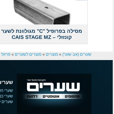
מסילה בפרופיל "C" מגולוונת לשער
קונזולי – CAIS STAGE MZ
שערים (אב-שער)
»
מוצרים
»
מוצרים לשערים
»
פרזול 
שערים
שערי הז
שערי כנ
שערים קו