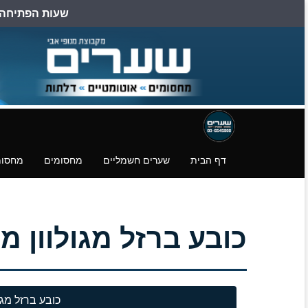
שעות הפתיחה הן: ב
דילוג
דלגו
עמוד
לעמוד
לעמוד
פייסבוק
הצהרת
הורדת
נגישות
קבצים.
דף הבית
שערים חשמליים
מחסומים
מחסומ
כובע ברזל מגולוון מרובע 
כובע ברזל מגל