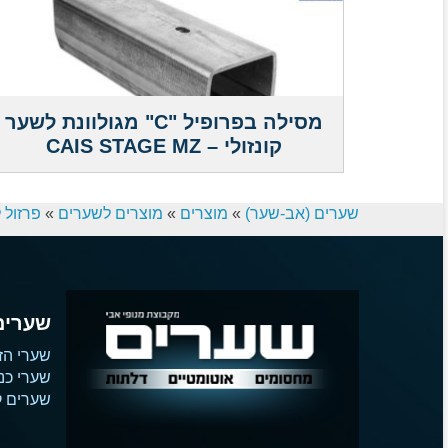
מסילה בפרופיל "C" מגולוונת לשער
קונזולי – CAIS STAGE MZ
שערים (אב-שער)
»
מוצרים
»
מוצרים לשערים
»
פרזול 
שערים
שערי הז
שערי כנ
שערים קו