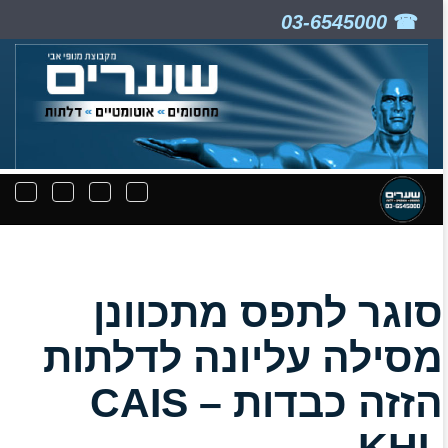
03-6545000
ניווט
תפריט
תפריט
תפרי
קבצים
חיפוש
יצירת
נפת
להורדה
קשר
סוגר לתפס מתכוונן
מסילה עליונה לדלתות
הזזה כבדות – CAIS
KHL