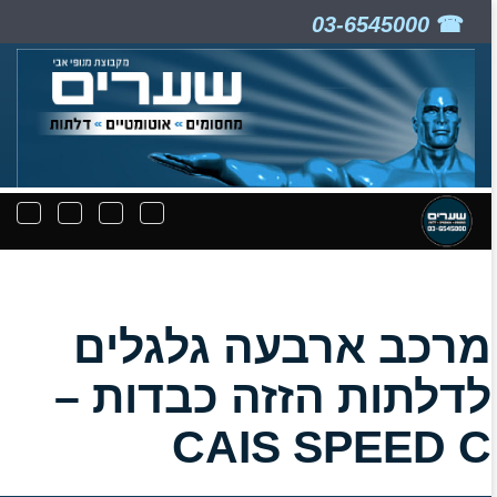
03-6545000
ניווט
תפריט
תפריט
תפרי
קבצים
חיפוש
יצירת
נפת
להורדה
קשר
מרכב ארבעה גלגלים
לדלתות הזזה כבדות –
CAIS SPEED C