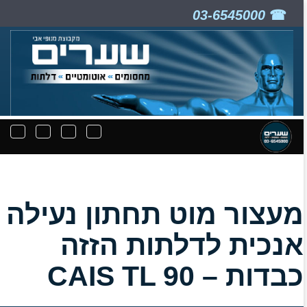
03-6545000
ניווט
תפריט
תפריט
תפרי
קבצים
חיפוש
יצירת
נפת
להורדה
קשר
מעצור מוט תחתון נעילה
אנכית לדלתות הזזה
כבדות – CAIS TL 90