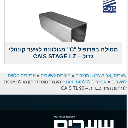
מסילה בפרופיל "C" מגולוונת לשער קונזולי
גדול – CAIS STAGE LZ
שערים (אב-שער)
»
מוצרים
»
מוצרים לשערים
»
אביזרים נילווים
לשערים
»
אביזרים לדלתות הזזה
»
מעצור מוט תחתון נעילה אנכית
לדלתות הזזה כבדות – CAIS TL 90