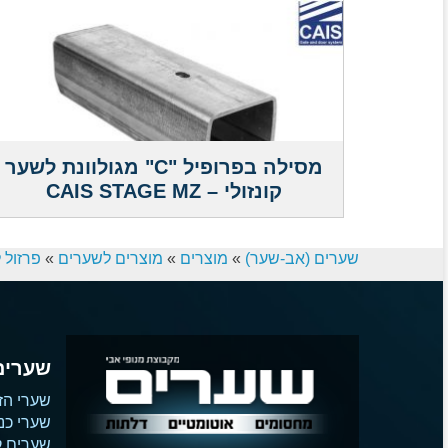
מסילה בפרופיל "C" מגולוונת לשער
קונזולי – CAIS STAGE MZ
שערים (אב-שער)
»
מוצרים
»
מוצרים לשערים
»
פרזול 
שערים
שערי הז
שערי כנ
שערים קו