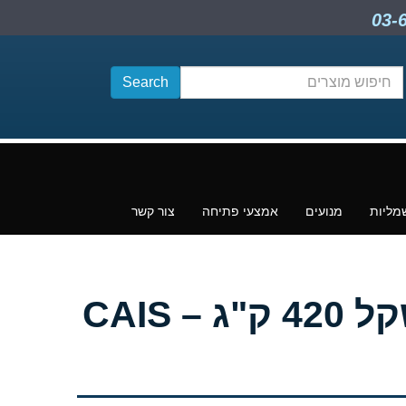
חיפוש
תוכן
מליות
מנועים
אמצעי פתיחה
צור קשר
ציר עליון עם מיסב (פיבוט) לשערי כנף עד משקל 420 ק"ג – CAIS