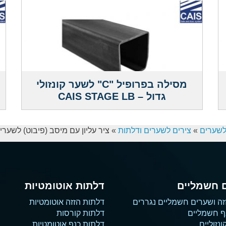
מסילה בפרופיל "C" לשער קונזולי
גדול – CAIS STAGE LB
לשערים
»
צירים לשערים ודלתות
»
ציר עליון עם מיסב (פיבוט) לשערי כנף עד משקל 0
 חשמליים
דלתות אוטומטיות
זה ושערים חשמליים נגררים
דלתות הזזה אוטומטיות
ף חשמליים
דלתות קורסות
נזוליים
דלתות כנף אוטומטיות