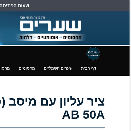
שעות הפתיחה הן: ב
דילוג
דלגו
עמוד
לעמוד
לעמוד
פייסבוק
הצהרת
הורדת
נגישות
קבצים.
דף הבית
שערים חשמליים
מחסומים
מחסומ
AB 50A